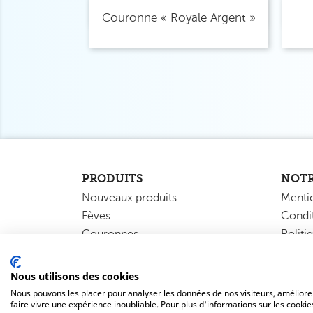
Aperçu rapide

Couronne « Royale Argent »
PRODUITS
NOTR
Nouveaux produits
Mentio
Fèves
Condit
Couronnes
Politi
Sacs à galette
Conta
Coffrets
Nous utilisons des cookies
Présentoirs
Nous pouvons les placer pour analyser les données de nos visiteurs, améliorer
faire vivre une expérience inoubliable. Pour plus d'informations sur les cooki