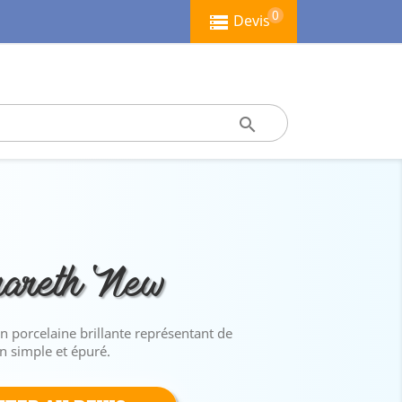
0
Devis

zareth New
n porcelaine brillante représentant de
n simple et épuré.