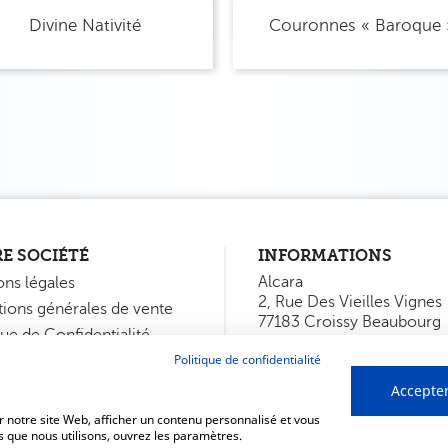
Aperçu rapide
Aperçu rapide


Divine Nativité
Couronnes « Baroque 
E SOCIÉTÉ
INFORMATIONS
Alcara
ns légales
2, Rue Des Vieilles Vignes
ions générales de vente
77183 Croissy Beaubourg
que de Confidentialité
France
Politique de confidentialité
ctez-nous
Appelez-nous :
01 60 95 
Fax :
01 60 06 36 64
Accepter
Contactez-nous
 notre site Web, afficher un contenu personnalisé et vous
es que nous utilisons, ouvrez les paramètres.