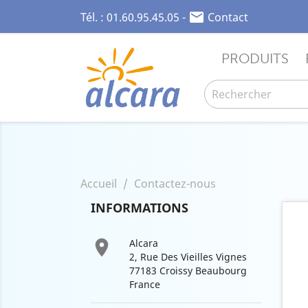

Tél. :
01.60.95.45.05
-
Contact
PRODUITS
Accueil
Contactez-nous
INFORMATIONS

Alcara
2, Rue Des Vieilles Vignes
77183 Croissy Beaubourg
France