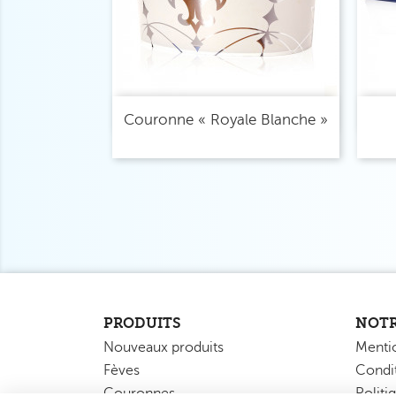
Aperçu rapide

Couronne « Royale Blanche »
PRODUITS
NOTR
Nouveaux produits
Mentio
Fèves
Condit
Couronnes
Politi