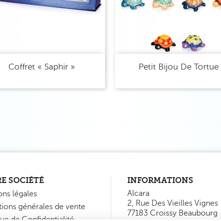
Aperçu rapide
Aperçu rapide


Coffret « Saphir »
Petit Bijou De Tortue
E SOCIÉTÉ
INFORMATIONS
Alcara
ns légales
2, Rue Des Vieilles Vignes
ions générales de vente
77183 Croissy Beaubourg
que de Confidentialité