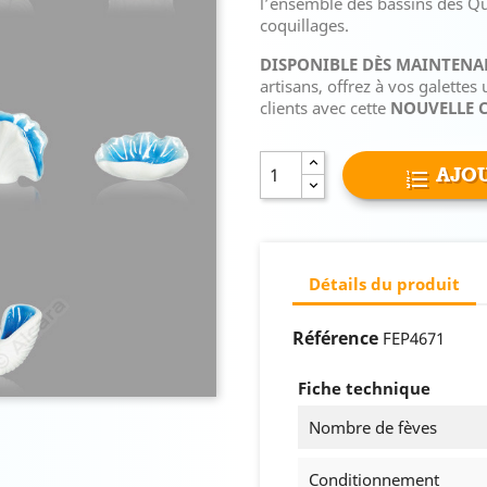
l’ensemble des bassins des Qua
coquillages.
DISPONIBLE DÈS MAINTENAN
artisans, offrez à vos galettes 
clients avec cette
NOUVELLE C
AJOU
Détails du produit
Référence
FEP4671
Fiche technique
Nombre de fèves
Conditionnement