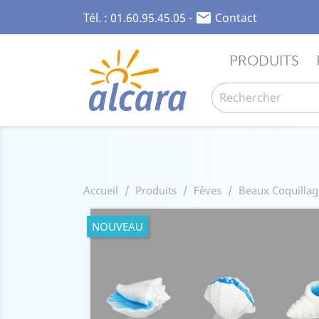

Tél. :
01.60.95.45.05
-
Contact
PRODUITS
Accueil
Produits
Fèves
Beaux Coquillag
NOUVEAU