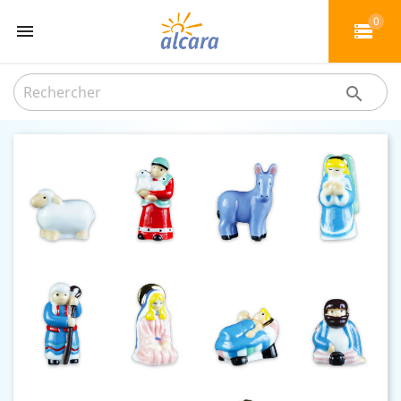
0

